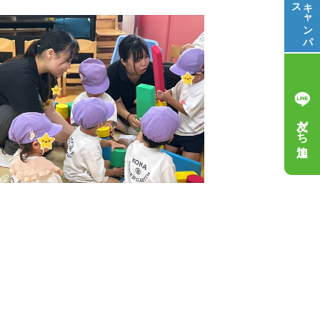
ス
キ
ャ
ン
パ
友だち追加