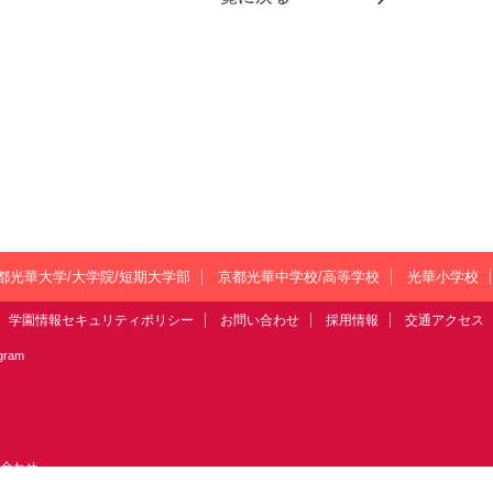
都光華大学/大学院/短期大学部
京都光華中学校/高等学校
光華小学校
学園情報セキュリティポリシー
お問い合わせ
採用情報
交通アクセス
agram
い合わせ