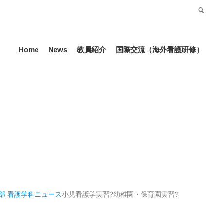
受験生の方
Language
Home
News
教員紹介
国際交流（海外看護研修）
部 看護学科
ニュース
小児看護学実習?幼稚園・保育園実習?