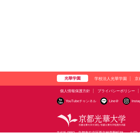
学校法人光華学園
京
個人情報保護方針
プライバシーポリシー
YouTubeチャンネル
Line＠
Inst
〒615-0882 京都市右京区西京極葛野町38
お問