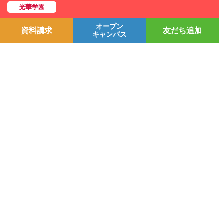
学校法人光華学園
オープン
資料請求
友だち追加
京都光華大学/大学院/短期大学部
キャンパス
京都光華中学校/高等学校
光華小学校
光華幼稚園
個人情報保護方針
YouTubeチャンネル
プライバシーポリシー
Line＠
学園情報セキュリティポリシー
Instagram
お問い合わせ
採用情報
交通アクセス
〒615-0882 京都市右京区西京極葛野町38
お問い合わせ
Copyright © Kyoto Koka University All Right Reserved.