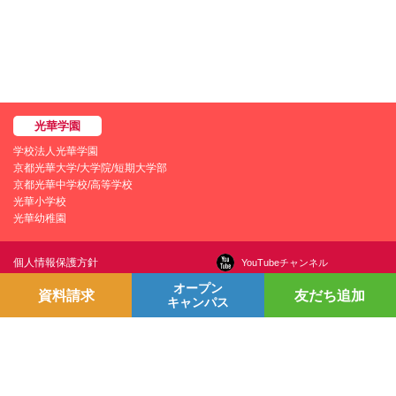
学校法人光華学園
京都光華大学/大学院/短期大学部
京都光華中学校/高等学校
光華小学校
光華幼稚園
個人情報保護方針
YouTubeチャンネル
プライバシーポリシー
Line＠
オープン
資料請求
友だち追加
キャンパス
学園情報セキュリティポリシー
Instagram
お問い合わせ
採用情報
交通アクセス