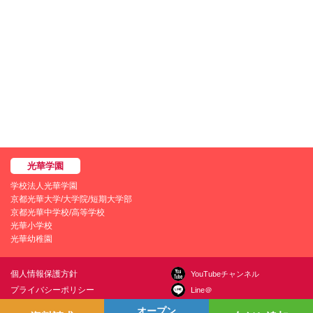
学校法人光華学園
京都光華大学/大学院/短期大学部
京都光華中学校/高等学校
光華小学校
光華幼稚園
個人情報保護方針
YouTubeチャンネル
プライバシーポリシー
Line＠
学園情報セキュリティポリシー
Instagram
オープン