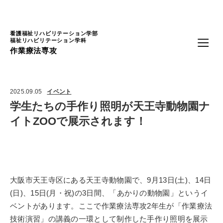
Language
看護福祉リハビリテーション学部
福祉リハビリテーション学科
作業療法専攻
2025.09.05
イベント
学生たちの手作り照明が天王寺動物園ナ
イトZOOで展示されます！
大阪市天王寺区にある天王寺動物園で、
9
月
13
日
(
土
)
、
14
日
(
日
)
、
15
日
(
月・祝
)
の
3
日間、「あかりの動物園」というイ
ベントがあります。ここで作業療法専攻
2
年生が「作業療法
技術演習」の講義の一環として制作した手作り照明を展示