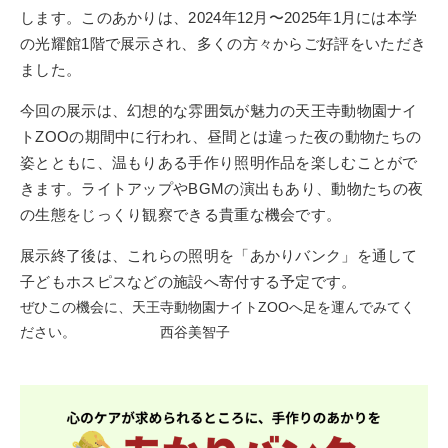
します。このあかりは、
2024
年
12
月〜
2025
年
1
月には本学
の光耀館
1
階で展示され、多くの方々からご好評をいただき
ました。
今回の展示は、幻想的な雰囲気が魅力の天王寺動物園ナイ
ト
ZOO
の期間中に行われ、昼間とは違った夜の動物たちの
姿とともに、温もりある手作り照明作品を楽しむことがで
きます。ライトアップや
BGM
の演出もあり、動物たちの夜
の生態をじっくり観察できる貴重な機会です。
展示終了後は、これらの照明を「あかりバンク」を通して
子どもホスピスなどの施設へ寄付する予定です。
ぜひこの機会に、天王寺動物園ナイト
ZOO
へ足を運んでみてく
ださい。 西谷美智子