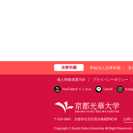
学校法人光華学園
京
個人情報保護方針
プライバシーポリシー
YouTubeチャンネル
Line＠
Inst
〒615-0882 京都市右京区西京極葛野町38
お問
Copyright © Kyoto Koka University All Right Reserved.