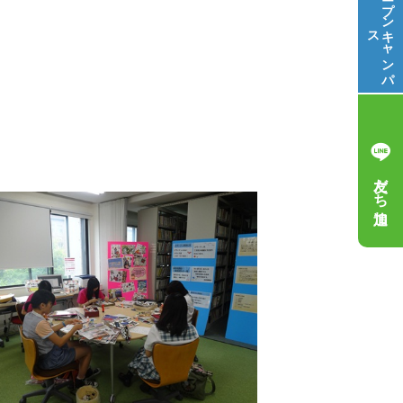
オープン
ス
キ
ャ
ン
パ
友だち追加