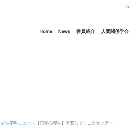
受験生の方
Language
Home
News
教員紹介
人間関係学会
 心理学科
ニュース
【犯罪心理学】平安なでしこ交番ツアー