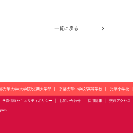
一覧に戻る
都光華大学/大学院/短期大学部
京都光華中学校/高等学校
光華小学校
学園情報セキュリティポリシー
お問い合わせ
採用情報
交通アクセス
agram