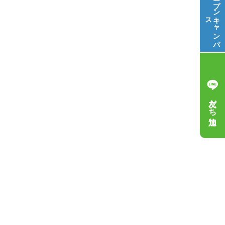
オープン
ス
キ
ャ
ン
パ
友だち追加