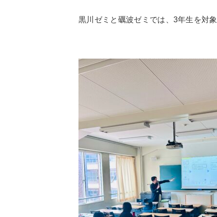
黒川ゼミと礪波ゼミでは、
3
年生を対