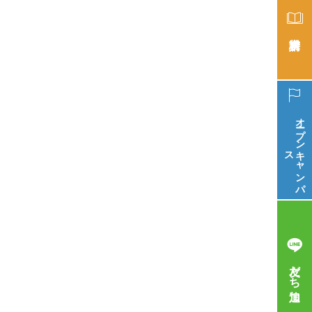
オープン
ス
キ
ャ
ン
パ
友だち追加