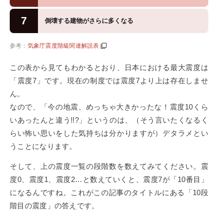
7
倒壊する建物がさらに多くなる
参考：
気象庁震度階級関連解説表
この表から見てもわかるとおり、日本における最大震度は
「震度7」です。現在の制度では震度7より上は存在しませ
ん。
なので、「今の地震、めっちゃ大きかったな！震度10くら
いあったんと違う!!?」というのは、（そう言いたくなるく
らい怖い思いをした気持ちは分かりますが）デタラメとい
うことになります。
そして、上の震度一覧の段階数を数えてみてください。震
度0、震度1、震度2…と数えていくと、震度7が「10番目」
になるんですね。これがこの記事のタイトルにある「10段
階目の震度」の答えです。