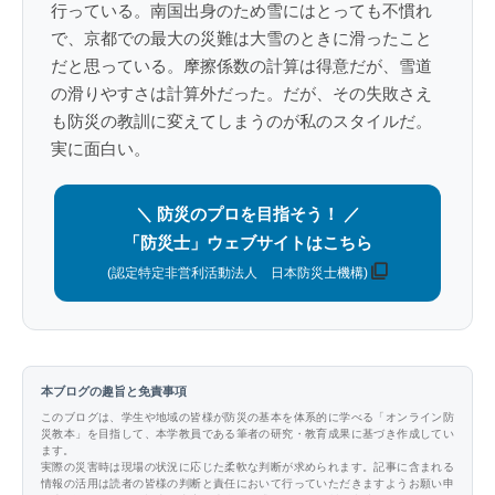
行っている。南国出身のため雪にはとっても不慣れ
で、京都での最大の災難は大雪のときに滑ったこと
だと思っている。摩擦係数の計算は得意だが、雪道
の滑りやすさは計算外だった。だが、その失敗さえ
も防災の教訓に変えてしまうのが私のスタイルだ。
実に面白い。
＼ 防災のプロを目指そう！ ／
「防災士」ウェブサイトはこちら
(認定特定非営利活動法人 日本防災士機構)
本ブログの趣旨と免責事項
このブログは、学生や地域の皆様が防災の基本を体系的に学べる「オンライン防
災教本」を目指して、本学教員である筆者の研究・教育成果に基づき作成してい
ます。
実際の災害時は現場の状況に応じた柔軟な判断が求められます。記事に含まれる
情報の活用は読者の皆様の判断と責任において行っていただきますようお願い申