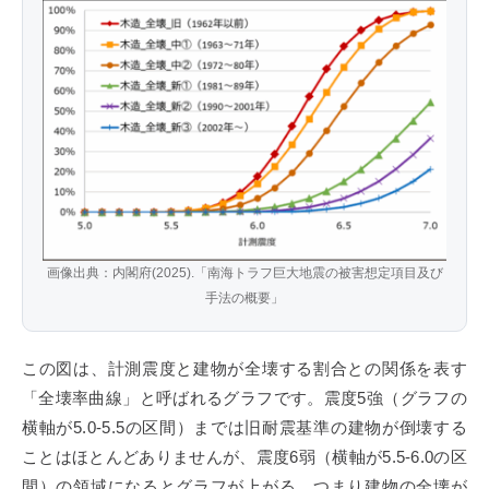
画像出典：内閣府(2025).「南海トラフ巨大地震の被害想定項目及び
手法の概要」
この図は、計測震度と建物が全壊する割合との関係を表す
「全壊率曲線」と呼ばれるグラフです。震度5強（グラフの
横軸が5.0-5.5の区間）までは旧耐震基準の建物が倒壊する
ことはほとんどありませんが、震度6弱（横軸が5.5-6.0の区
間）の領域になるとグラフが上がる、つまり建物の全壊が