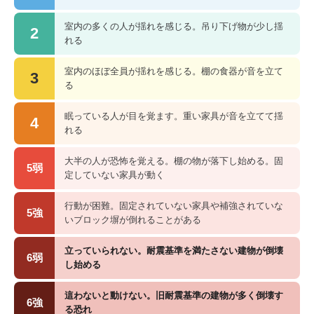
室内の多くの人が揺れを感じる。吊り下げ物が少し揺
2
れる
室内のほぼ全員が揺れを感じる。棚の食器が音を立て
3
る
眠っている人が目を覚ます。重い家具が音を立てて揺
4
れる
大半の人が恐怖を覚える。棚の物が落下し始める。固
5弱
定していない家具が動く
行動が困難。固定されていない家具や補強されていな
5強
いブロック塀が倒れることがある
立っていられない。耐震基準を満たさない建物が倒壊
6弱
し始める
這わないと動けない。旧耐震基準の建物が多く倒壊す
6強
る恐れ