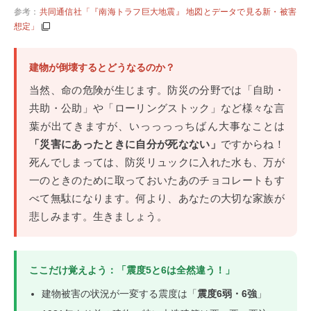
参考：
共同通信社「『南海トラフ巨大地震』 地図とデータで見る新・被害
想定」
建物が倒壊するとどうなるのか？
当然、命の危険が生じます。防災の分野では「自助・
共助・公助」や「ローリングストック」など様々な言
葉が出てきますが、いっっっっちばん大事なことは
「災害にあったときに自分が死なない」
ですからね！
死んでしまっては、防災リュックに入れた水も、万が
一のときのために取っておいたあのチョコレートもす
べて無駄になります。何より、あなたの大切な家族が
悲しみます。生きましょう。
ここだけ覚えよう：「震度5と6は全然違う！」
建物被害の状況が一変する震度は「
震度6弱・6強
」