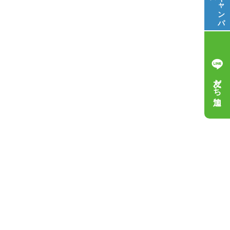
キ
ャ
ン
パ
友だち追加