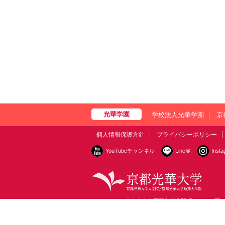
学校法人光華学園
京
個人情報保護方針
プライバシーポリシー
YouTubeチャンネル
Line＠
Inst
〒615-0882 京都市右京区西京極葛野町38
お問
Copyright © Kyoto Koka University All Right Reserved.