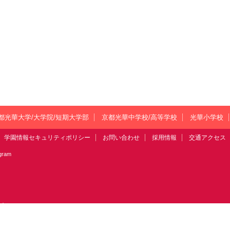
都光華大学/大学院/短期大学部
京都光華中学校/高等学校
光華小学校
学園情報セキュリティポリシー
お問い合わせ
採用情報
交通アクセス
agram
い合わせ