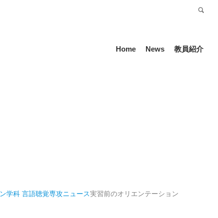
受験生の方
Language
Home
News
教員紹介
ン学科 言語聴覚専攻
ニュース
実習前のオリエンテーション