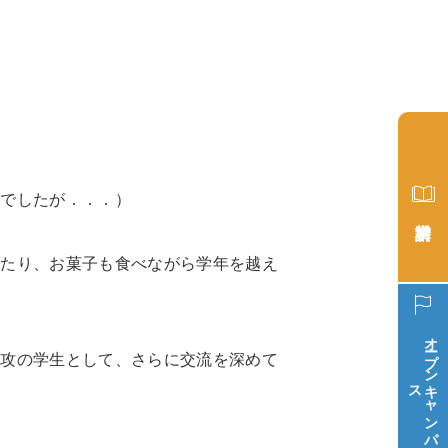
？でしたが．．．）
したり、お菓子も食べながら学年を越え
オープン
専攻の学生として、さらに交流を深めて
ス
キ
ャ
ン
パ