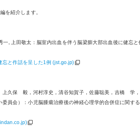
3編
を紹介します。
 松田秀一, 上田敬太：脳室内出血を伴う脳梁膨大部出血後に健忘
話を呈した1例 (jst.go.jp)
，上久保 毅，河村淳史，清谷知賀子，佐藤聡美，吉橋 学
小委員会）：小児脳腫瘍治療後の神経心理学的合併症に関す
n.co.jp)