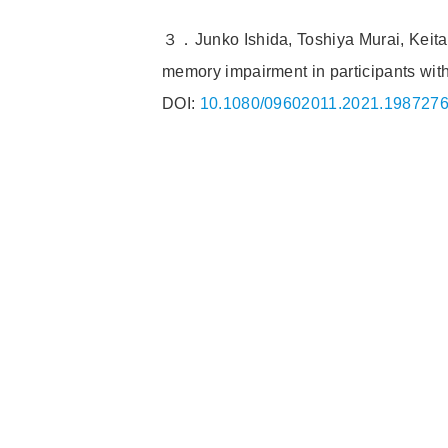
３．
Junko Ishida,
Toshiya Murai
,
Keit
memory impairment in participants with 
DOI:
10.1080/09602011.2021.198727