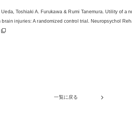
a Ueda,
Toshiaki A. Furukawa &
Rumi Tanemura
.
Utility of a 
brain injuries: A randomized control trial
.
Neuropsychol
Reh
6
一覧に戻る