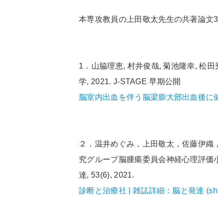
本専攻教員の上田敬太先生の共著論文
1．
山脇理恵, 村井俊哉, 菊池隆幸,
学,
2021. J-STAGE 早期公開
脳室内出血を伴う脳梁膨大部出血後に健忘と作
２．温井めぐみ，上田敬太，佐藤伊織
究グループ脳腫瘍委員会神経心理評価
達,
53
(
6
),
2021.
診断と治療社 | 雑誌詳細：脳と発達 (shinda