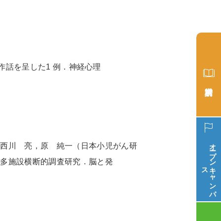
と作話を呈した
1 例
．神経心理
オープン
，西川 亮，原 純一（日本小児がん研
る多施設横断的調査研究．脳と発
ス
キ
ャ
ン
パ