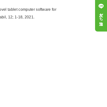
novel tablet computer software for
友だち追加
abil
,
12;
1-18
,
2021.