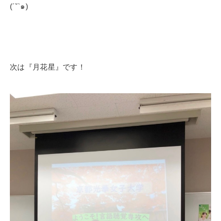
(´˘`
๑
)
次は『月花星』です！