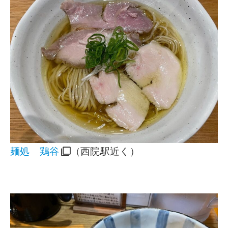
麺処 鶏谷
（西院駅近く）