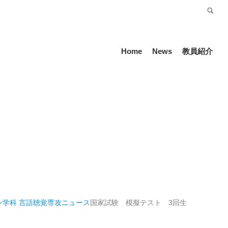
受験生の方
Language
Home
News
教員紹介
ン学科 言語聴覚専攻
ニュース
国家試験 模擬テスト 3回生