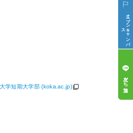
オープン
ス
キ
ャ
ン
パ
友だち追加
短期大学部 (koka.ac.jp)