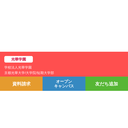
学校法人光華学園
京都光華大学/大学院/短期大学部
京都光華中学校/高等学校
オープン
資料請求
友だち追加
光華小学校
キャンパス
光華幼稚園
個人情報保護方針
YouTubeチャンネル
プライバシーポリシー
Line＠
学園情報セキュリティポリシー
Instagram
お問い合わせ