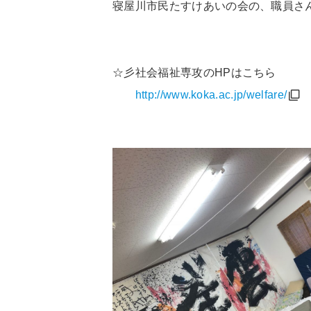
寝屋川市民たすけあいの会の、職員さ
☆彡社会福祉専攻の
HP
はこちら
http://www.koka.ac.jp/welfare/