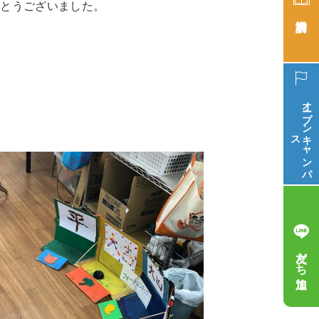
がとうございました。
オープン
ス
キ
ャ
ン
パ
友だち追加