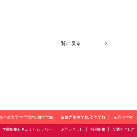
一覧に戻る
都光華大学/大学院/短期大学部
京都光華中学校/高等学校
光華小学校
学園情報セキュリティポリシー
お問い合わせ
採用情報
交通アクセス