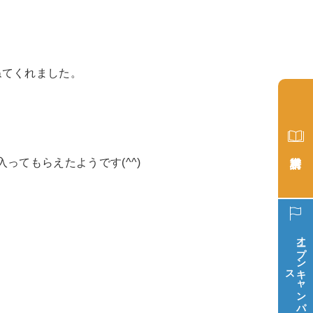
ねてくれました。
ってもらえたようです(^^)
オープン
ス
キ
ャ
ン
パ