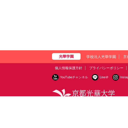
学校法人光華学園
京
個人情報保護方針
プライバシーポリシー
YouTubeチャンネル
Line＠
Inst
〒615-0882 京都市右京区西京極葛野町38
お問
Copyright © Kyoto Koka University All Right Reserved.