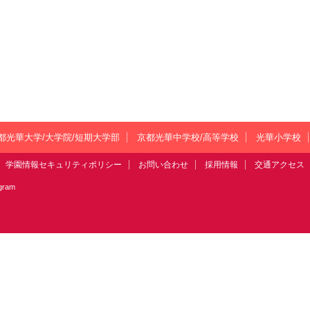
都光華大学/大学院/短期大学部
京都光華中学校/高等学校
光華小学校
学園情報セキュリティポリシー
お問い合わせ
採用情報
交通アクセス
agram
い合わせ