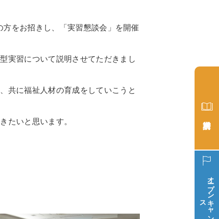
者の方をお招きし、「実習懇談会」を開催
年型実習について説明させてただきまし
ら、共に福祉人材の育成をしていこうと
いきたいと思います。
。
オープン
ス
キ
ャ
ン
パ