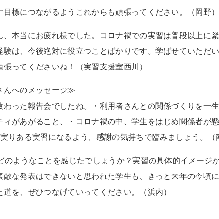
す目標につながるようこれからも頑張ってください。（岡野
ん、本当にお疲れ様でした。コロナ禍での実習は普段以上に
経験は、今後絶対に役立つことばかりです。学ばせていただ
頑張ってくださいね！（実習支援室西川）
さんへのメッセージ≫
教わった報告会でしたね。・利用者さんとの関係づくりを一
ティがあがること、・コロナ禍の中、学生をはじめ関係者が
と実りある実習になるよう、感謝の気持ちで臨みましょう。（
てどのようなことを感じたでしょうか？実習の具体的イメージ
素敵な発表はできないと思われた学生も、きっと来年の今頃
た道を、ぜひつなげていってください。（浜内）