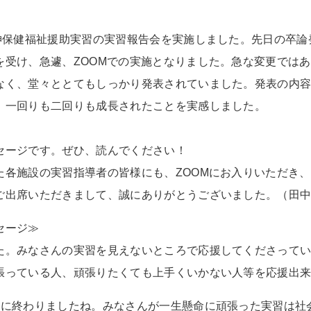
精神保健福祉援助実習の実習報告会を実施しました。先日の卒
を受け、急遽、ZOOMでの実施となりました。急な変更では
なく、堂々ととてもしっかり発表されていました。発表の内
、一回りも二回りも成長されたことを実感しました。
セージです。ぜひ、読んでください！
た各施設の実習指導者の皆様にも、ZOOMにお入りいただき
ご出席いただきまして、誠にありがとうございました。（田
セージ≫
た。みなさんの実習を見えないところで応援してくださって
張っている人、頑張りたくても上手くいかない人等を応援出
事に終わりましたね。みなさんが一生懸命に頑張った実習は社