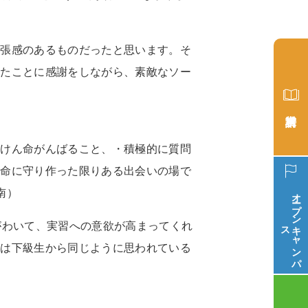
）
緊張感のあるものだったと思います。そ
いたことに感謝をしながら、素敵なソー
生けん命がんばること、・積極的に質問
懸命に守り作った限りある出会いの場で
オープン
南）
ス
キ
ャ
ン
パ
がわいて、実習への意欲が高まってくれ
には下級生から同じように思われている