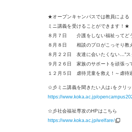
★オープンキャンパスでは教員による
ミニ講義を受けることができます！★
８月７日 介護をしない福祉ってどう
８月８日 相談のプロがこっそり教え
８月２２日 友達に会いたくない…“ス
９月２６日 家族のサポートを頑張っ
１２月５日 虐待児童を救え！～虐待
☆彡ミニ講義を聞きたい人は↓をクリ
https://www.koka.ac.jp/opencampus20
☆彡社会福祉専攻のHPはこちら
https://www.koka.ac.jp/welfare/