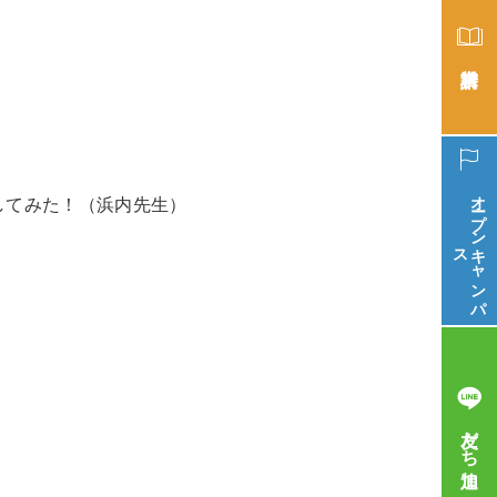
オープン
してみた！（浜内先生）
ス
キ
ャ
ン
パ
友だち追加