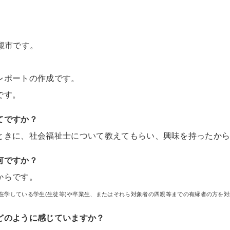
。
槻市です。
。
レポートの作成です。
です。
てですか？
ときに、社会福祉士について教えてもらい、興味を持ったか
何ですか？
からです。
在学している学生(生徒等)や卒業生、またはそれら対象者の四親等までの有縁者の方を
どのように感じていますか？