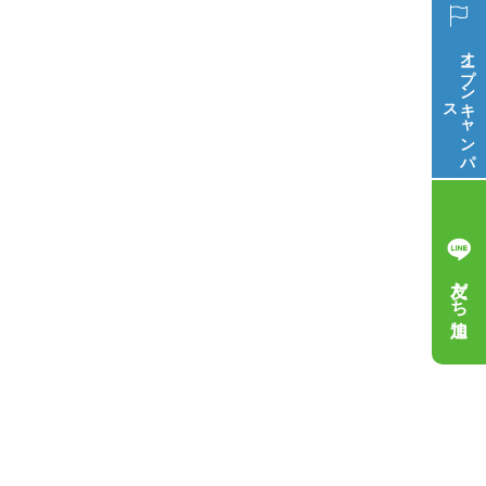
オープン
ス
キ
ャ
ン
パ
友だち追加