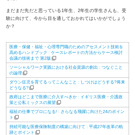
まだまだ先だと思っている1年生、2年生の学生さんも、受
験に向けて、今から目を通しておかれてはいかがでしょう
か？
医療・保健・福祉・心理専門職のためのアセスメント技術を
高めるハンドブック : ケースレポートの方法からケース検討
会議の技術まで 第2版
ソーシャルワーク実践における社会資源の創出 : つなぐこと
の論理
ダウン症児を育てるってこんなこと : しつけはどうする?将来
どうなる?
政府はどこまで医療に介入すべきか : イギリス医療・介護政
策と公私ミックスの展望
福祉の仕事でプロになる! : さらなる飛躍に向けた24のポイン
ト
持続可能な医療保険制度の構築に向けて : 平成27年改革の軌
跡とポイント