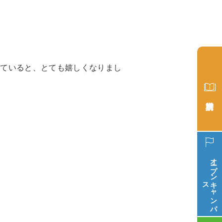
見ていると、とても嬉しくなりまし
オープン
ス
キ
ャ
ン
パ