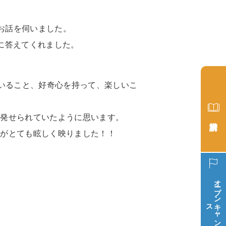
がお話を伺いました。
に答えてくれました。
ていること、好奇心を持って、楽しいこ
が発せられていたように思います。
姿がとても眩しく映りました！！
オープン
ス
キ
ャ
ン
パ