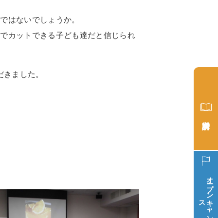
因ではないでしょうか。
第でカットできる子ども達だと信じられ
だきました。
オープン
ス
キ
ャ
ン
パ