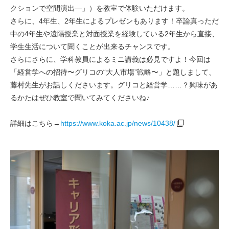
クションで空間演出―
」）を教室で体験いただけます。
さらに、4年生、2年生によるプレゼンもあります！卒論真っただ
中の4年生や遠隔授業と対面授業を経験している2年生から直接、
学生生活について聞くことが出来るチャンスです。
さらにさらに、学科教員によるミニ講義は必見ですよ！今回は
「経営学への招待〜グリコの“大人市場”戦略〜」と題しまして、
藤村先生がお話しくださいます。グリコと経営学……？興味があ
るかたはぜひ教室で聞いてみてくださいね♪
詳細はこちら→
https://www.koka.ac.jp/news/10438/