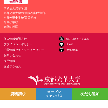
学校法人光華学園
京都光華大学/大学院/短期大学部
京都光華中学校/高等学校
光華小学校
光華幼稚園
個人情報保護方針
YouTubeチャンネル
プライバシーポリシー
Line＠
学園情報セキュリティポリシー
Instagram
お問い合わせ
採用情報
交通アクセス
〒615-0882 京都市右京区西京極葛野町38
お問い合わせ
オープン
資料請求
友だち追加
キャンパス
Copyright © Kyoto Koka University All Right Reserved.