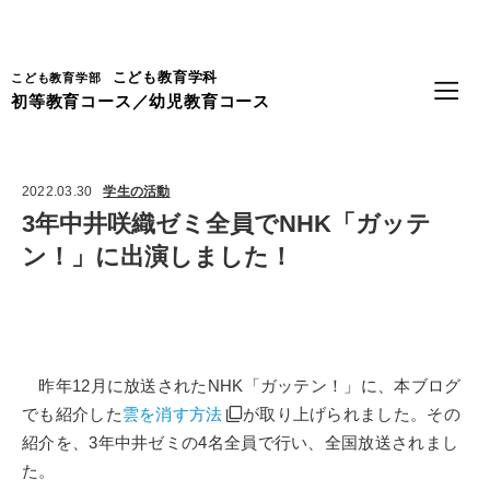
Language
こども教育学科
こども教育学部
初等教育コース／幼児教育コース
2022.03.30
学生の活動
3年中井咲織ゼミ全員でNHK「ガッテ
ン！」に出演しました！
昨年
12
月に放送された
NHK
「ガッテン！」に、本ブログ
でも紹介した
雲を消す方法
が取り上げられました。その
紹介を、
3
年中井ゼミの
4
名全員で行い、全国放送されまし
た。