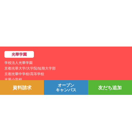
学校法人光華学園
京都光華大学/大学院/短期大学部
京都光華中学校/高等学校
光華小学校
オープン
光華幼稚園
資料請求
友だち追加
キャンパス
個人情報保護方針
YouTubeチャンネル
プライバシーポリシー
Line＠
学園情報セキュリティポリシー
Instagram
お問い合わせ
採用情報