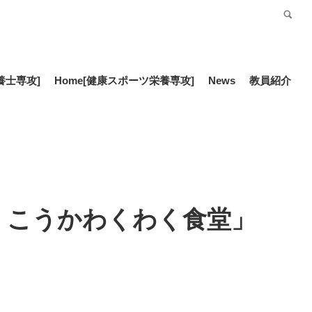
受験生の方
Language
養士専攻]
Home
[健康スポーツ栄養専攻]
News
教員紹介
！こうかわくわく食堂」