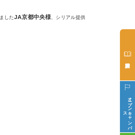
JA京都中央様
ました
、シリアル提供
）
オープン
ス
キ
ャ
ン
パ