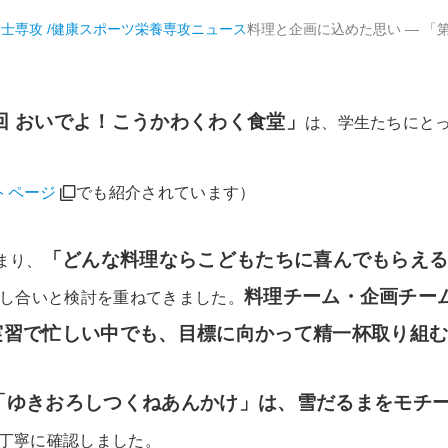
養士専攻 /健康スポーツ栄養専攻
ニュース
料理と企画に込めた思い ― 
回 おいでよ！こうかわくわく食堂」
は、学生たちにと
トページ
でも紹介されています）
「どんな料理ならこどもたちに喜んでもらえ
まり、
料理チーム・企画チー
し合いと検討を重ねてきました。
実習で忙しい中でも、目標に向かって精一杯取り組
「ゆきおろしつくねあんかけ」は、雪だるまをモチ
丁寧に確認しました。