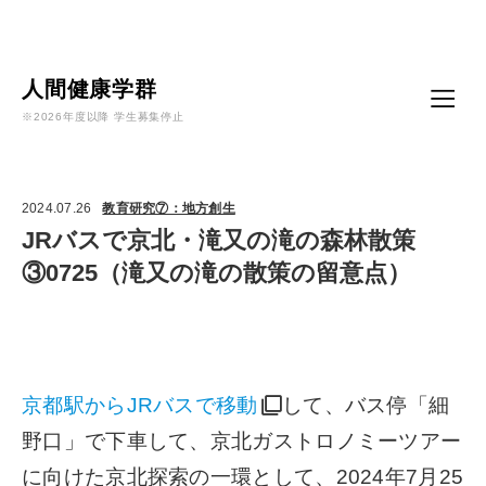
Language
人間健康学群
※2026年度以降 学生募集停止
2024.07.26
教育研究⑦：地方創生
JRバスで京北・滝又の滝の森林散策
③0725（滝又の滝の散策の留意点）
京都駅からJRバスで移動
して、バス停「細
野口」で下車して、京北ガストロノミーツアー
に向けた京北探索の一環として、2024年7月25