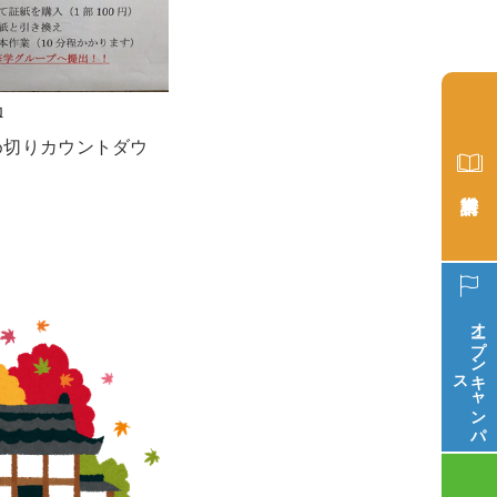
動
め切りカウントダウ
オープン
ス
キ
ャ
ン
パ