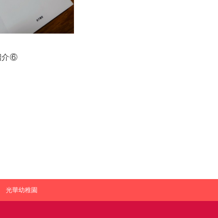
紹介⑥
光華幼稚園