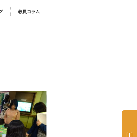
グ
教員コラム