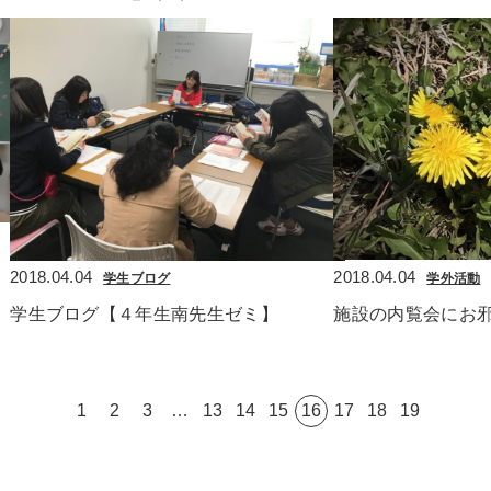
2018.04.04
2018.04.04
学生ブログ
学外活動
学生ブログ【４年生南先生ゼミ】
施設の内覧会にお邪
1
2
3
…
13
14
15
16
17
18
19