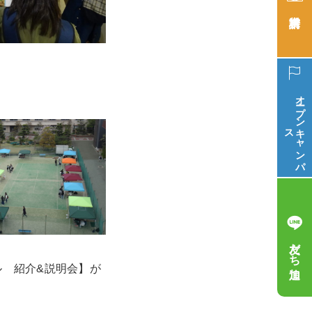
オープン
ス
キ
ャ
ン
パ
友だち追加
ル　紹介&説明会】が