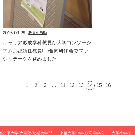
2016.03.29
教員の活動
キャリア形成学科教員が大学コンソーシ
アム京都新任教員FD合同研修会でファ
シリテータを務めました
1
2
3
…
11
12
13
14
15
16
都光華大学/大学院/短期大学部
京都光華中学校/高等学校
光華小学校