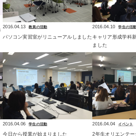
2016.04.13
2016.04.10
教員の活動
学生の活
修
パソコン実習室がリニューアルしました
キャリア形成学科
ました
2016.04.06
2016.04.04
学生の活動
イベント
今日から授業が始まりました
2年生オリエンテー