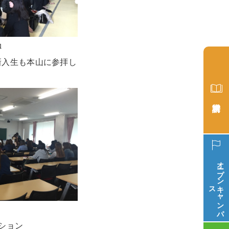
動
新入生も本山に参拝し
オープン
ス
キ
ャ
ン
パ
ション