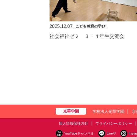
2025.12.07
こども教育の学び
社会福祉ゼミ　３・４年生交流会
学校法人光華学園
京
個人情報保護方針
プライバシーポリシー
YouTubeチャンネル
Line＠
Inst