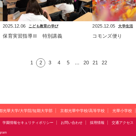
2025.12.06
2025.12.05
こども教育の学び
大学生活
保育実習指導Ⅲ　特別講義
コモンズ便り
1
2
3
4
5
…
20
21
22
都光華大学/大学院/短期大学部
京都光華中学校/高等学校
光華小学校
学園情報セキュリティポリシー
お問い合わせ
採用情報
交通アクセス
agram