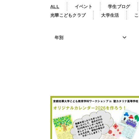
ALL
イベント
学生ブログ
光華こどもクラブ
大学生活
こ
年別