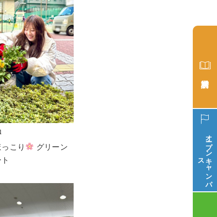
動
オープン
ほっこり
 グリーン
ス
キ
ャ
ン
パ
ート