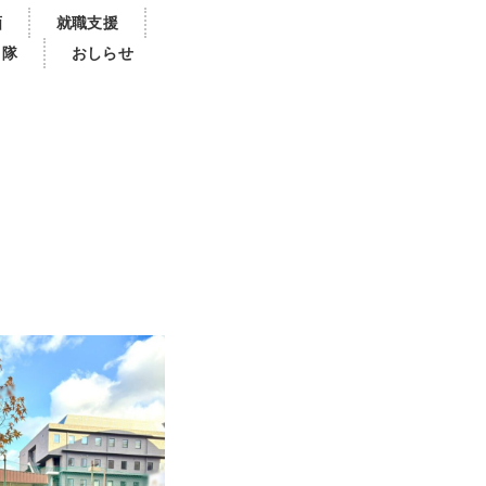
画
就職支援
き隊
おしらせ