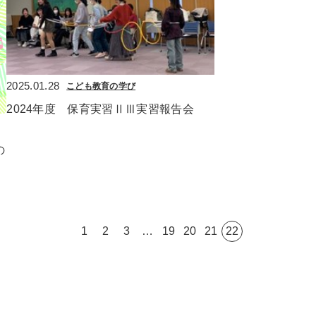
2025.01.28
こども教育の学び
2024年度　保育実習ⅡⅢ実習報告会
の
1
2
3
…
19
20
21
22