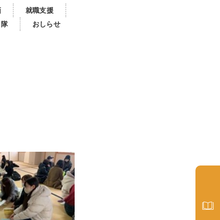
画
就職支援
き隊
おしらせ