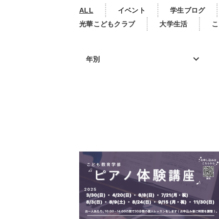
ALL
イベント
学生ブログ
光華こどもクラブ
大学生活
こ
年別