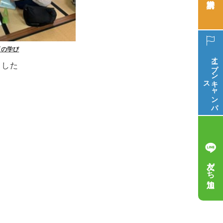
育の学び
オープン
ました
ス
キ
ャ
ン
パ
友だち追加