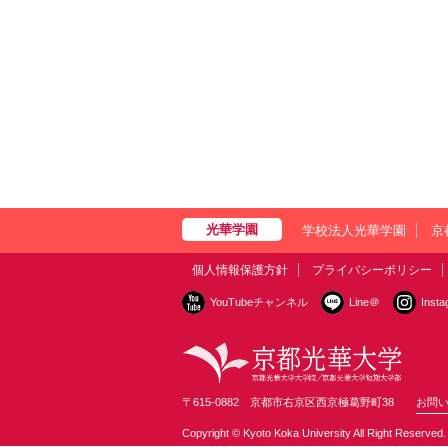
学校法人光華学園
京
個人情報保護方針
プライバシーポリシー
YouTubeチャンネル
Line＠
Inst
〒615-0882 京都市右京区西京極葛野町38
お問
Copyright © Kyoto Koka University All Right Reserved.