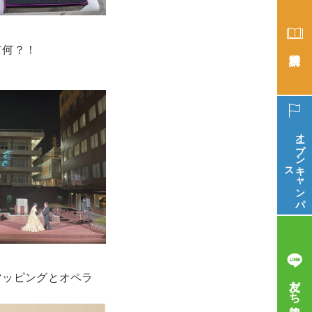
て何？！
オープン
ス
キ
ャ
ン
パ
マッピングとオペラ
友だち追加