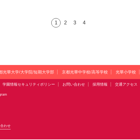
1
2
3
4
都光華大学/大学院/短期大学部
京都光華中学校/高等学校
光華小学校
学園情報セキュリティポリシー
お問い合わせ
採用情報
交通アクセス
agram
い合わせ