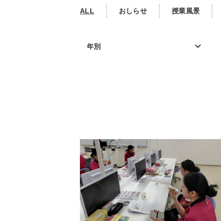
ALL
おしらせ
授業風景
年別