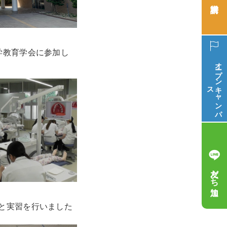
学教育学会に参加し
オープン
ス
キ
ャ
ン
パ
友だち追加
と実習を行いました