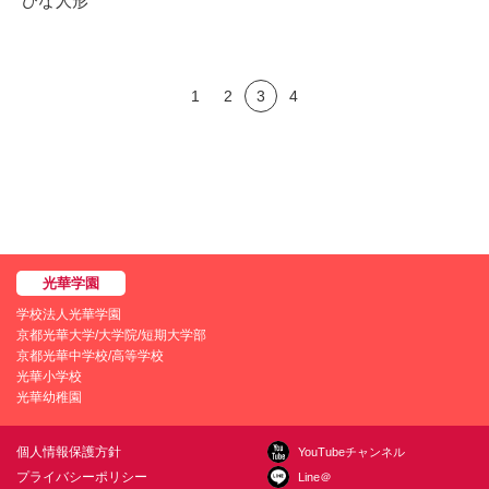
ひな人形
1
2
3
4
学校法人光華学園
京都光華大学/大学院/短期大学部
京都光華中学校/高等学校
光華小学校
光華幼稚園
個人情報保護方針
YouTubeチャンネル
プライバシーポリシー
Line＠