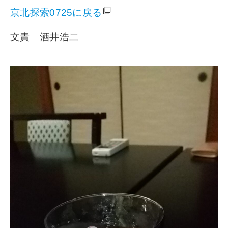
京北探索0725に戻る
文責 酒井浩二