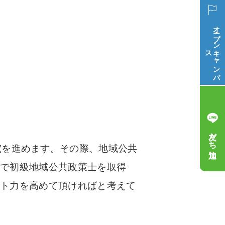
オープン
ス
キ
ャ
ン
パ
友だち追加
究を進めます。その際、地域公共
群で初級地域公共政策士を取得
ント力を高めて頂ければと考えて