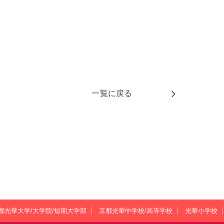
一覧に戻る
都光華大学/大学院/短期大学部
京都光華中学校/高等学校
光華小学校