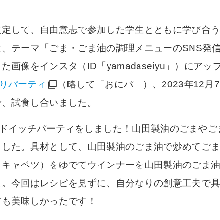
設定して、自由意志で参加した学生とともに学び合
、テーマ「ごま・ごま油の調理メニューのSNS発
画像をインスタ（ID「yamadaseiyu」）にア
りパーティ
（略して「おにパ」）、2023年12
で、試食し合いました。
、サンドイッチパーティをしました！山田製油のごまや
ました。
具材として、山田製油のごま油で炒めてご
、キャベツ）をゆでてウインナーを山田製油のごま
た。今回はレシピを見ずに、自分なりの創意工夫で
材も美味しかったです！