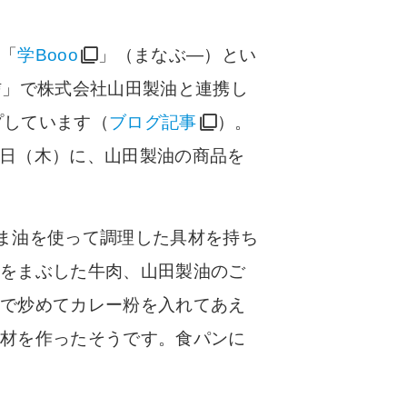
う「
学Booo
」（まなぶ―）とい
信」で株式会社山田製油と連携し
ップしています（
ブログ記事
）。
月7日（木）に、山田製油の商品を
ごま油を使って調理した具材を持ち
まをまぶした牛肉、山田製油のご
油で炒めてカレー粉を入れてあえ
具材を作ったそうです。食パンに