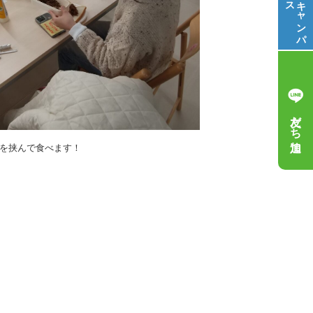
ス
キ
ャ
ン
パ
友だち追加
を挟んで食べます！