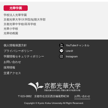
学校法人光華学園
京都光華大学/大学院/短期大学部
京都光華中学校/高等学校
光華小学校
光華幼稚園
個人情報保護方針
YouTubeチャンネル
プライバシーポリシー
Line＠
学園情報セキュリティポリシー
Instagram
お問い合わせ
採用情報
交通アクセス
〒615-0882 京都市右京区西京極葛野町38
お問い合わせ
Copyright © Kyoto Koka University All Right Reserved.