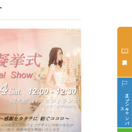
す
オープン
ス
キ
ャ
ン
パ