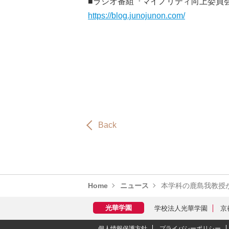
■ラジオ番組『マイノリティ向上委員
https://blog.junojunon.com/
Back
Home
ニュース
本学科の鹿島我教授
学校法人光華学園
京
個人情報保護方針
プライバシーポリシー