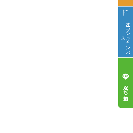
オープン
ス
キ
ャ
ン
パ
友だち追加