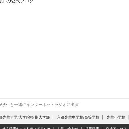
会』の公式ブログ
が学生と一緒にインターネットラジオに出演
都光華大学/大学院/短期大学部
京都光華中学校/高等学校
光華小学校
学園情報セキュリティポリシー
お問い合わせ
採用情報
交通アクセス