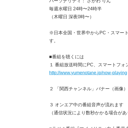
パーソナリティ： さがわ りん
毎週水曜日 24時〜24時半
（木曜日 深夜0時〜）
※日本全国・世界中からPC・スマー
す。
■番組を聴くには
１ 番組放送時間にPC、スマートフォ
http://www.yumenotane.jp/now-playing
２ 「関西チャンネル」バナー（画像
３ オンエア中の番組音声が流れます
（通信状況により数秒かかる場合があ