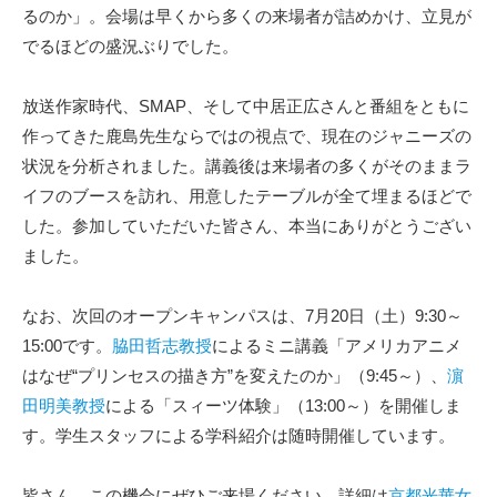
るのか」。会場は早くから多くの来場者が詰めかけ、立見が
でるほどの盛況ぶりでした。
放送作家時代、SMAP、そして中居正広さんと番組をともに
作ってきた鹿島先生ならではの視点で、現在のジャニーズの
状況を分析されました。講義後は来場者の多くがそのままラ
イフのブースを訪れ、用意したテーブルが全て埋まるほどで
した。参加していただいた皆さん、本当にありがとうござい
ました。
なお、次回のオープンキャンパスは、7月20日（土）9:30～
15:00です。
脇田哲志教授
によるミニ講義「アメリカアニメ
はなぜ“プリンセスの描き方”を変えたのか」（9:45～）、
濵
田明美教授
による「スィーツ体験」（13:00～）を開催しま
す。学生スタッフによる学科紹介は随時開催しています。
皆さん、この機会にぜひご来場ください。
詳細は
京都光華女