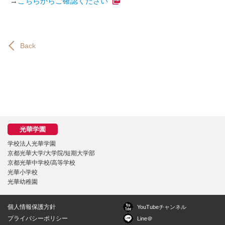
→
こちらからご確認ください
Back
学校法人光華学園
京都光華大学/大学院/短期大学部
京都光華中学校/高等学校
光華小学校
光華幼稚園
個人情報保護方針
YouTubeチャンネル
プライバシーポリシー
Line＠