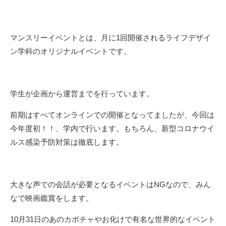
マンスリーイベント
とは、
月に
1
回
開催される
ライフデザイ
ン学科の
オリジナル
イベントです。
学生が企画
から
運営
まで
を行っています。
前期はすべてオンラインでの開催となって
ましたが、今回は
今年度
初！！、
学
内で行います。
もちろん、
新型コロナウイ
ルス感染予防対策
は徹底します。
大きな声での会話
が必要となるイベントはNGなので
、みん
なで映画鑑賞をします。
10
月
31
日のあのカボチャやお化けで有名な世界的なイベント