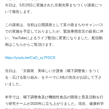
今日は、
5
月
29
日に実施された京都光華まちづくり講座につ
いて報告します。
この講座は、当初は公開講座として富小路まちやキャンパス
での実施を予定しておりましたが、緊急事態宣言の延長に伴
い、
YouTube
によるライブ配信に変更になりました。配信動
画はこちらからご覧頂けます。
https://youtu.be/CaO_xy7FDCE
当日は、「京都発 美味しい介護食（嚥下調整食）をつく
る・広げる取り組み」をテーマに
4
名の先生がお話して下さ
いました。
本学では、嚥下調整食及び機能性食品の開発と普及活動を行
う研究チームが
2020
年に立ち上がりました。現在、健康科学