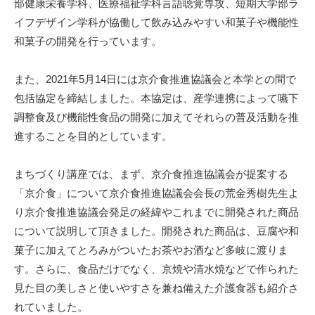
部健康栄養学科、医療福祉学科言語聴覚専攻、短期大学部ラ
イフデザイン学科が協働して飲み込みやすい和菓子や機能性
和菓子の開発を行っています。
また、
2021
年
5
月
14
日には京介食推進協議会と本学との間で
包括協定を締結しました。本協定は、産学連携によって嚥下
調整食及び機能性食品の開発に加えてそれらの普及活動を推
進することを目的としています。
まちづくり講座では、まず、京介食推進協議会が提案する
「京介食」について京介食推進協議会会長の荒金秀樹先生よ
り京介食推進協議会発足の経緯やこれまでに開発された商品
について説明して頂きました。開発された商品は、豆腐や和
菓子に加えてとろみがついたお茶やお酒など多岐に渡りま
す。さらに、食品だけでなく、京焼や清水焼などで作られた
見た目の美しさと使いやすさを兼ね備えた介護食器も紹介さ
れていました。