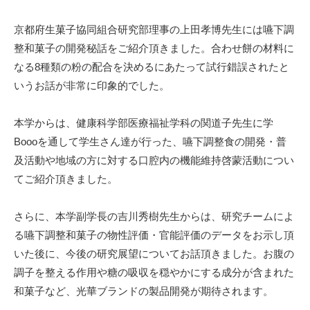
京都府生菓子協同組合研究部理事の上田孝博先生には嚥下調
整和菓子の開発秘話をご紹介頂きました。合わせ餅の材料に
なる
8
種類の粉の配合を決めるにあたって試行錯誤されたと
いうお話が非常に印象的でした。
本学からは、健康科学部医療福祉学科の関道子先生に学
Booo
を通して学生さん達が行った、嚥下調整食の開発・普
及活動や地域の方に対する口腔内の機能維持啓蒙活動につい
てご紹介頂きました。
さらに、本学副学長の吉川秀樹先生からは、研究チームによ
る嚥下調整和菓子の物性評価・官能評価のデータをお示し頂
いた後に、今後の研究展望についてお話頂きました。お腹の
調子を整える作用や糖の吸収を穏やかにする成分が含まれた
和菓子など、光華ブランドの製品開発が期待されます。