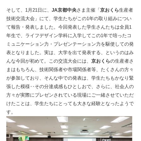
そして、1月21日に、
JA京都中央
さま主催「
京おくら
生産者
技術交流大会」にて、学生たちがこの1年の取り組みについ
て報告・発表しました。今回発表した学生さんたちは全員1
年生で、ライフデザイン学科に入学してこの1年で培ったコ
ミュニケーション力・プレゼンテーション力を駆使しての発
表となりました。実は、大学を出て発表する、というのはみ
んな今回が初めて。この交流大会には、
京おくら
の生産者さ
まはもちろん、技術関係者や市場関係者等、たくさんの方々
が参加しており、そんな中での発表は、学生たちもかなり緊
張した模様‥その分達成感もひとしおで、さらに、社会人の
方々が実際にプレゼンされている現場にご一緒させていただ
けたことは、学生たちにとっても大きな経験となったようで
す。