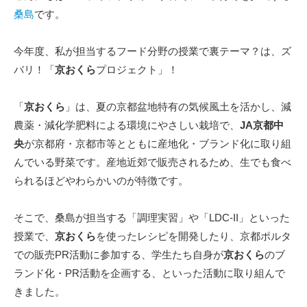
桑島
です。
今年度、私が担当するフード分野の授業で裏テーマ？は、ズ
バリ！「
京おくら
プロジェクト」！
「
京おくら
」は、夏の京都盆地特有の気候風土を活かし、減
農薬・減化学肥料による環境にやさしい栽培で、
JA京都中
央
が京都府・京都市等とともに産地化・ブランド化に取り組
んでいる野菜です。産地近郊で販売されるため、生でも食べ
られるほどやわらかいのが特徴です。
そこで、桑島が担当する「調理実習」や「LDC-II」といった
授業で、
京おくら
を使ったレシピを開発したり、京都ポルタ
での販売PR活動に参加する、学生たち自身が
京おくら
のブ
ランド化・PR活動を企画する、といった活動に取り組んで
きました。